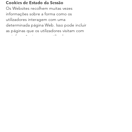
Cookies de Estado da Sessão
Os Websites recolhem muitas vezes
informações sobre a forma como os
utilizadores interagem com uma
determinada página Web. Isso pode incluir
as páginas que os utilizadores visitam com
mais frequência e se os utilizadores
recebem mensagens de erro de
determinadas páginas. Os chamados
"cookies de estado da sessão ajudam a
melhorar os serviços das empresas, de
forma a melhorar a experiência de
navegação dos nossos utilizadores. Bloquear
ou eliminar estes cookies não torna o
Website inutilizável.
Cookies de Análise
Estes cookies ajudam os proprietários de
Websites e de aplicações a entender o
envolvimento dos seus visitantes com as
suas páginas web. Estes podem utilizar um
conjunto de cookies para recolher
informações e reportar estatísticas de
utilização dos Websites sem identificar